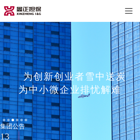
为创新创业者雪中送炭
13
为中小微企业排忧解难
鑫正担保打印机耗材年度供应商询价公告
202605
29
打印机耗材年度供应商询价采购结果公告
202606
20
集团公告
鑫正担保打印机耗材年度供应商询价公告（二次）
202605
13